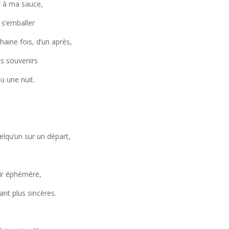
r à ma sauce,
 s’emballer
chaine fois, d’un après,
es souvenirs
u une nuit.
elqu’un sur un départ,
sir éphémère,
ant plus sincères.